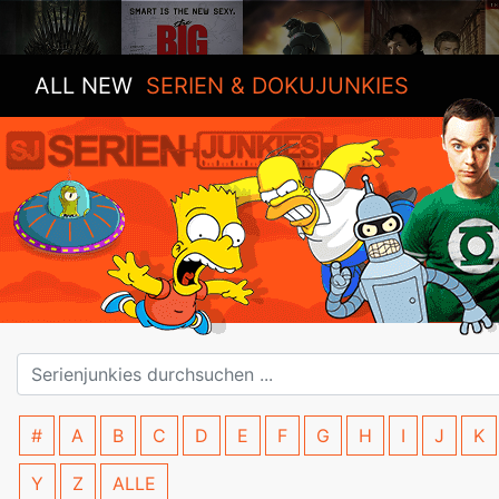
ALL NEW
SERIEN & DOKUJUNKIES
#
A
B
C
D
E
F
G
H
I
J
K
Y
Z
ALLE