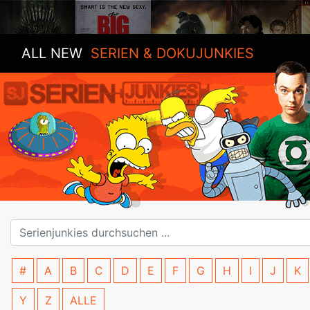
ALL NEW
SERIEN & DOKUJUNKIES
#
A
B
C
D
E
F
G
H
I
J
K
Y
Z
ALLE