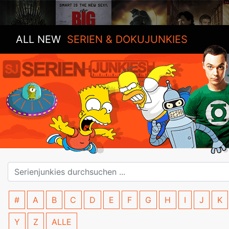
ALL NEW
SERIEN & DOKUJUNKIES
#
A
B
C
D
E
F
G
H
I
J
K
Y
Z
ALLE