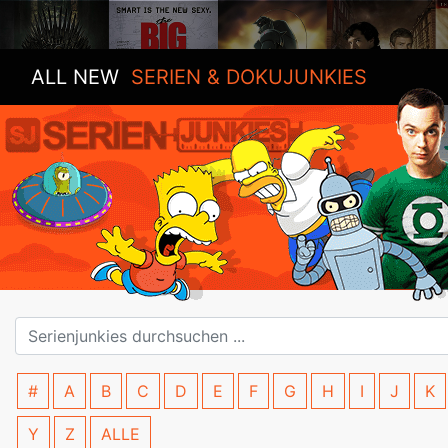
ALL NEW
SERIEN & DOKUJUNKIES
#
A
B
C
D
E
F
G
H
I
J
K
Y
Z
ALLE