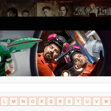
L
M
N
O
P
Q
R
S
T
U
V
W