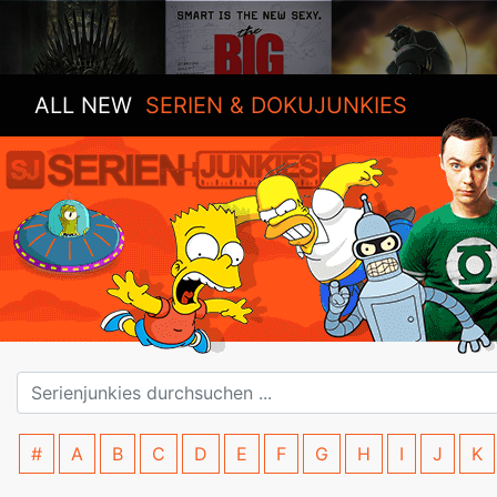
ALL NEW
SERIEN & DOKUJUNKIES
#
A
B
C
D
E
F
G
H
I
J
K