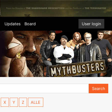
Updates
Board
User login
Search
X
Y
Z
ALLE