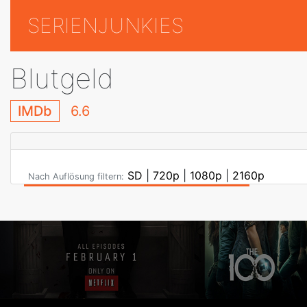
SERIENJUNKIES
Blutgeld
IMDb
6.6
SD
|
720p
|
1080p
|
2160p
Nach Auflösung filtern: