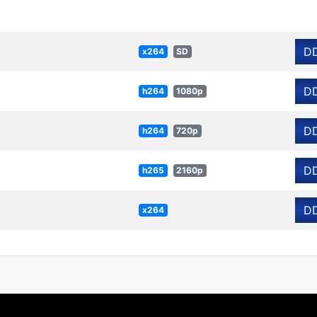
D
x264
SD
D
h264
1080p
D
h264
720p
D
h265
2160p
D
x264