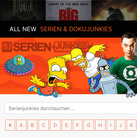
ALL NEW
SERIEN & DOKUJUNKIES
#
A
B
C
D
E
F
G
H
I
J
K