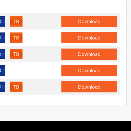
D
TB
Download
D
TB
Download
D
TB
Download
D
Download
D
TB
Download