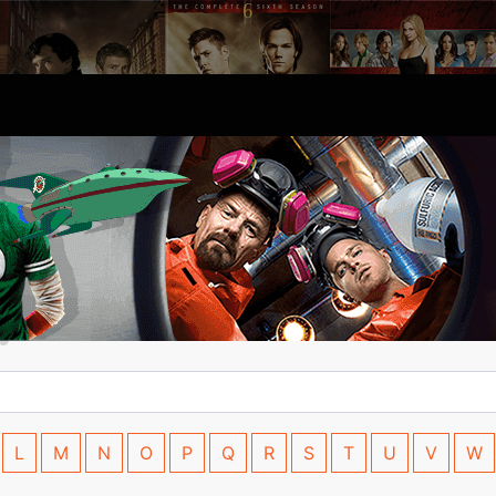
L
M
N
O
P
Q
R
S
T
U
V
W