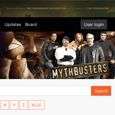
Updates
Board
User login
Search
X
Y
Z
ALLE