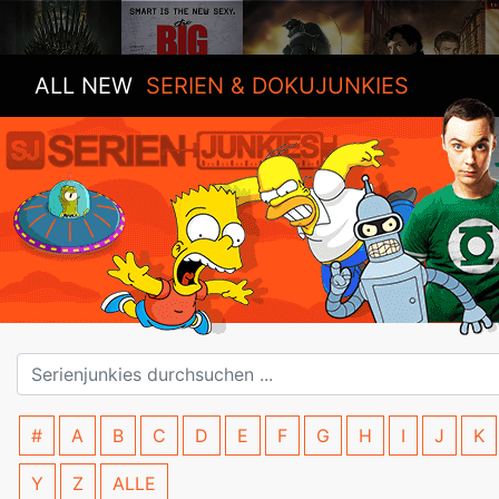
ALL NEW
SERIEN & DOKUJUNKIES
#
A
B
C
D
E
F
G
H
I
J
K
Y
Z
ALLE