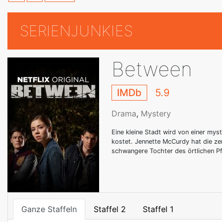
SERIENJUNKIES
Between
IMDb
5.9
Drama
,
Mystery
Eine kleine Stadt wird von einer my
kostet. Jennette McCurdy hat die zen
schwangere Tochter des örtlichen Pf
Ganze Staffeln
Staffel 2
Staffel 1