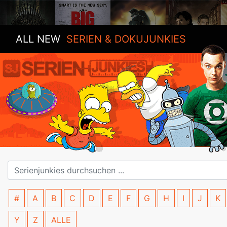
ALL NEW
SERIEN & DOKUJUNKIES
#
A
B
C
D
E
F
G
H
I
J
K
Y
Z
ALLE