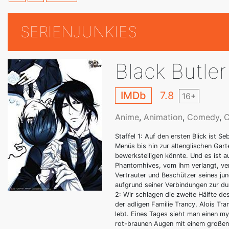
SERIENJUNKIES
Black Butler
IMDb
7.8
16+
Anime
,
Animation
,
Comedy
,
C
Staffel 1: Auf den ersten Blick ist S
Menüs bis hin zur altenglischen Garte
bewerkstelligen könnte. Und es ist a
Phantomhives, vom ihm verlangt, ver
Vertrauter und Beschützer seines jun
aufgrund seiner Verbindungen zur dun
2: Wir schlagen die zweite Hälfte d
der adligen Familie Trancy, Alois Tr
lebt. Eines Tages sieht man einen 
rot-braunen Augen mit einem großen