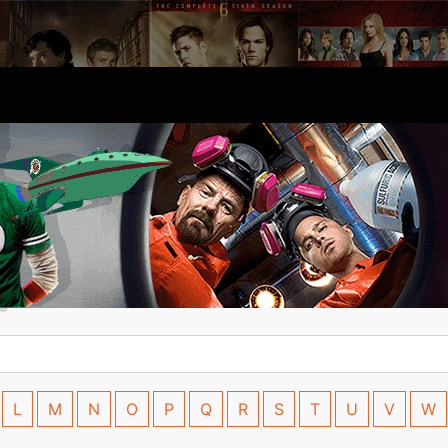
L
M
N
O
P
Q
R
S
T
U
V
W