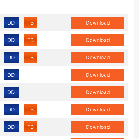
DD
TB
Download
DD
TB
Download
DD
TB
Download
DD
Download
DD
Download
DD
TB
Download
DD
TB
Download