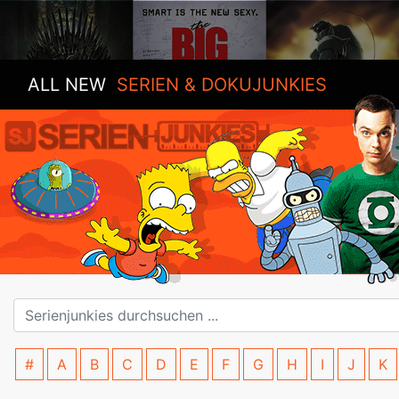
ALL NEW
SERIEN & DOKUJUNKIES
#
A
B
C
D
E
F
G
H
I
J
K