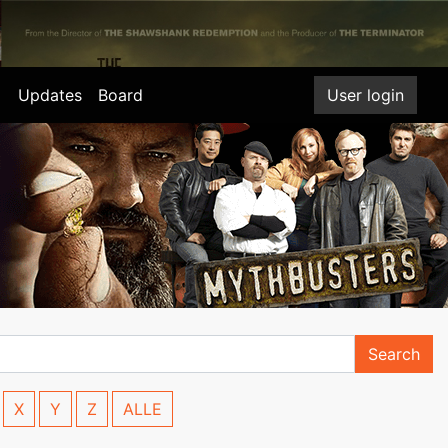
Updates
Board
User login
Search
X
Y
Z
ALLE