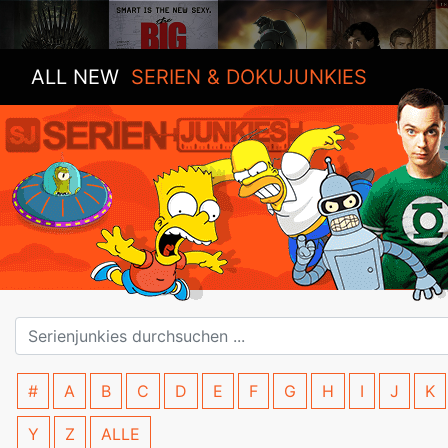
ALL NEW
SERIEN & DOKUJUNKIES
#
A
B
C
D
E
F
G
H
I
J
K
Y
Z
ALLE