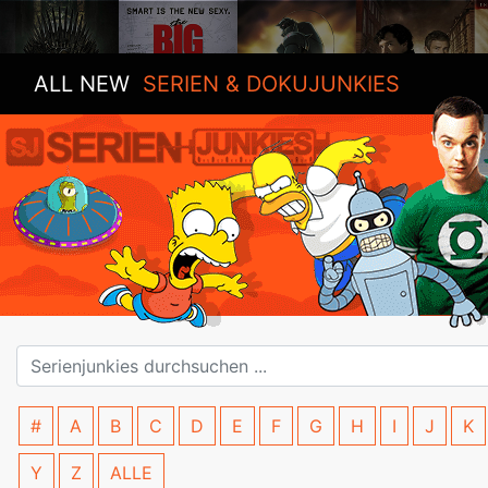
ALL NEW
SERIEN & DOKUJUNKIES
#
A
B
C
D
E
F
G
H
I
J
K
Y
Z
ALLE