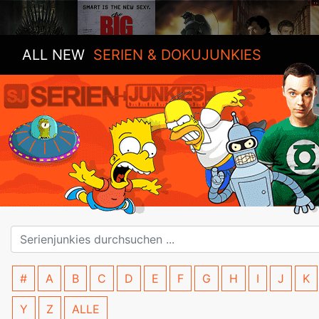
ALL NEW
SERIEN & DOKUJUNKIES
#
A
B
C
D
E
F
G
H
I
J
K
Y
Z
ALLE