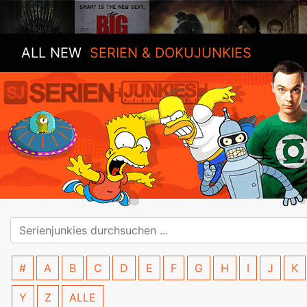
ALL NEW
SERIEN & DOKUJUNKIES
#
A
B
C
D
E
F
G
H
I
J
K
Y
Z
ALLE