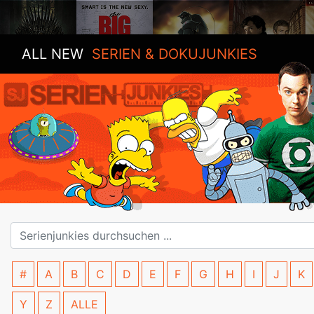
ALL NEW
SERIEN & DOKUJUNKIES
#
A
B
C
D
E
F
G
H
I
J
K
Y
Z
ALLE