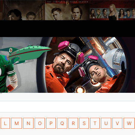
L
M
N
O
P
Q
R
S
T
U
V
W