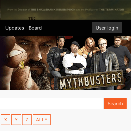
Updates
Board
User login
Search
X
Y
Z
ALLE