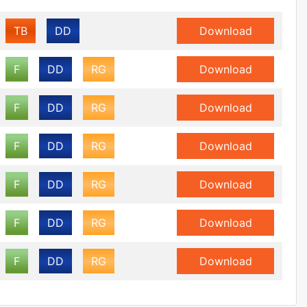
TB
DD
Download
F
DD
RG
Download
F
DD
RG
Download
F
DD
RG
Download
F
DD
RG
Download
F
DD
RG
Download
F
DD
RG
Download