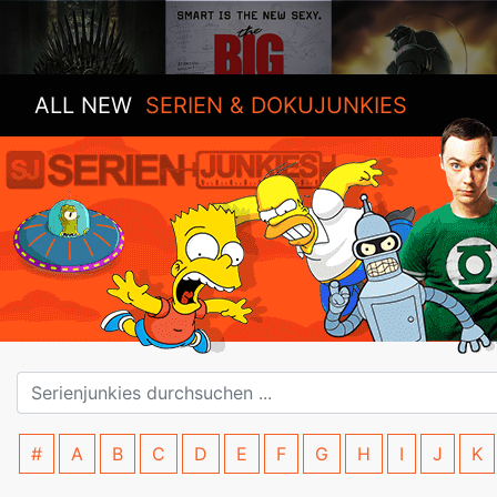
ALL NEW
SERIEN & DOKUJUNKIES
#
A
B
C
D
E
F
G
H
I
J
K