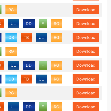
RG
Download
B
UL
DD
F
RG
Download
OB
TB
UL
RG
Download
RG
Download
B
UL
DD
F
RG
Download
OB
TB
UL
RG
Download
RG
Download
B
UL
DD
F
RG
Download