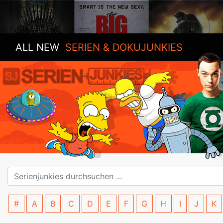
ALL NEW
SERIEN & DOKUJUNKIES
#
A
B
C
D
E
F
G
H
I
J
K