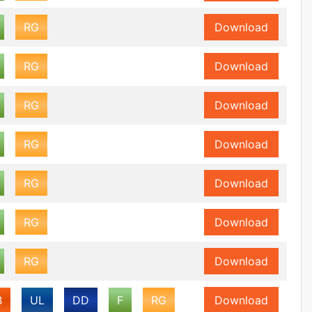
RG
Download
RG
Download
RG
Download
RG
Download
RG
Download
RG
Download
RG
Download
B
UL
DD
F
RG
Download