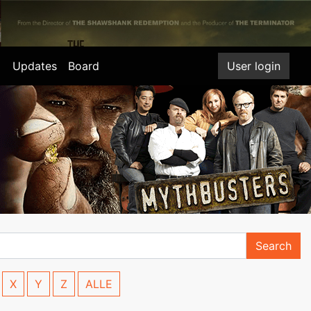
Updates
Board
User login
Search
X
Y
Z
ALLE