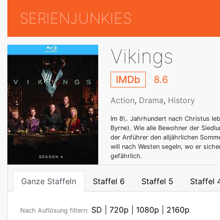
SERIENJUNKIES
Vikings
IMDb
8.6
Action
,
Drama
,
History
Im 8\. Jahrhundert nach Christus le
Byrne). Wie alle Bewohner der Siedl
der Anführer den alljährlichen Somm
will nach Westen segeln, wo er sicher
gefährlich.
Ganze Staffeln
Staffel 6
Staffel 5
Staffel 
SD
|
720p
|
1080p
|
2160p
Nach Auflösung filtern: