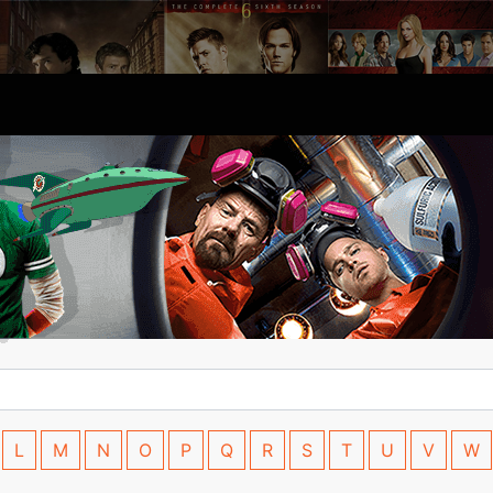
L
M
N
O
P
Q
R
S
T
U
V
W