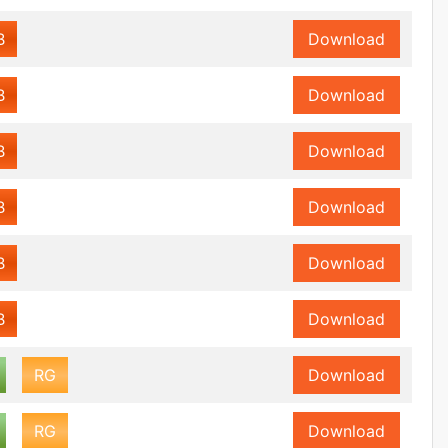
B
Download
B
Download
B
Download
B
Download
B
Download
B
Download
RG
Download
RG
Download