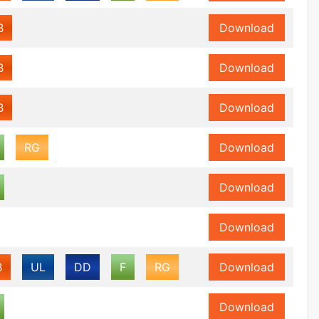
B
Download
B
Download
B
Download
RG
Download
Download
Download
B
UL
DD
F
RG
Download
Download