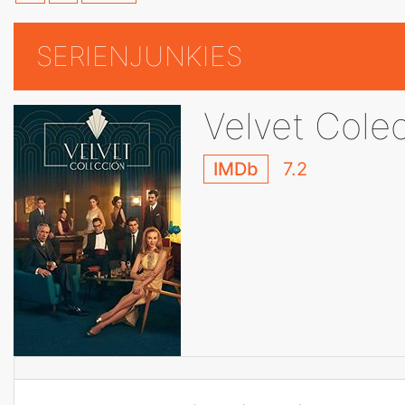
SERIENJUNKIES
Velvet Cole
IMDb
7.2