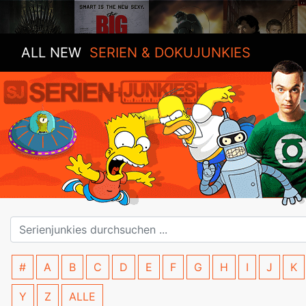
ALL NEW
SERIEN & DOKUJUNKIES
#
A
B
C
D
E
F
G
H
I
J
K
Y
Z
ALLE