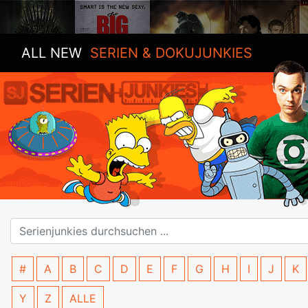
ALL NEW
SERIEN & DOKUJUNKIES
#
A
B
C
D
E
F
G
H
I
J
K
Y
Z
ALLE