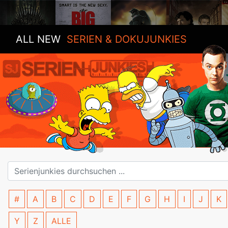
ALL NEW
SERIEN & DOKUJUNKIES
#
A
B
C
D
E
F
G
H
I
J
K
Y
Z
ALLE