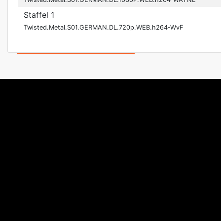
Staffel 1
Twisted.Metal.S01.GERMAN.DL.720p.WEB.h264-WvF