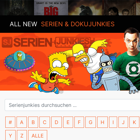
ALL NEW
SERIEN & DOKUJUNKIES
#
A
B
C
D
E
F
G
H
I
J
K
Y
Z
ALLE