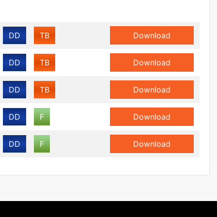
DD
TB
Download
DD
TB
Download
DD
TB
Download
DD
F
Download
DD
F
Download