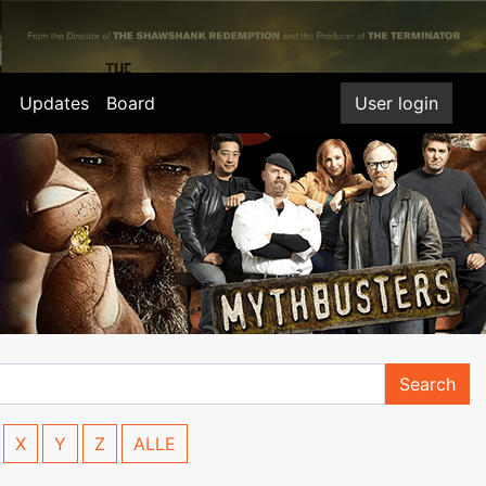
Updates
Board
User login
Search
X
Y
Z
ALLE