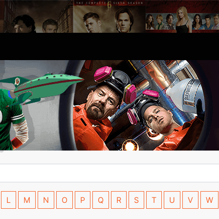
L
M
N
O
P
Q
R
S
T
U
V
W