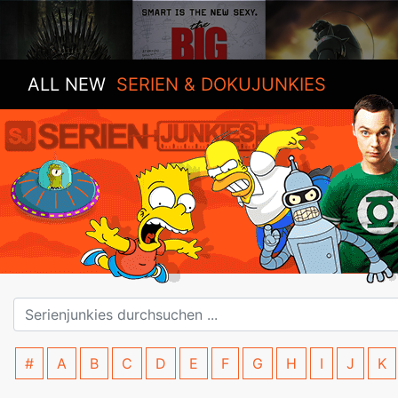
ALL NEW
SERIEN & DOKUJUNKIES
#
A
B
C
D
E
F
G
H
I
J
K