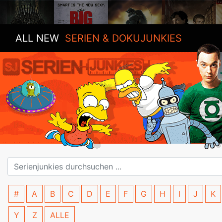
ALL NEW
SERIEN & DOKUJUNKIES
#
A
B
C
D
E
F
G
H
I
J
K
Y
Z
ALLE