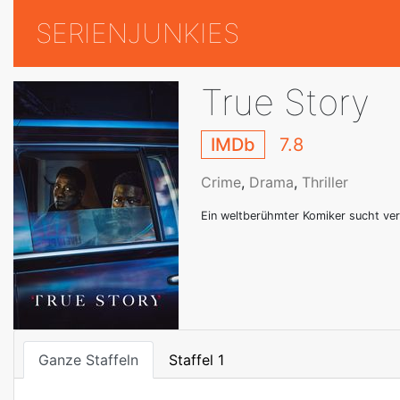
SERIENJUNKIES
True Story
IMDb
7.8
Crime
,
Drama
,
Thriller
Ein weltberühmter Komiker sucht ver
Ganze Staffeln
Staffel 1