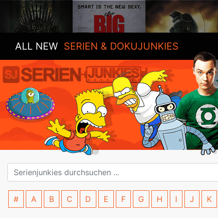
ALL NEW
SERIEN & DOKUJUNKIES
#
A
B
C
D
E
F
G
H
I
J
K