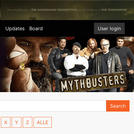
Updates
Board
User login
Search
X
Y
Z
ALLE