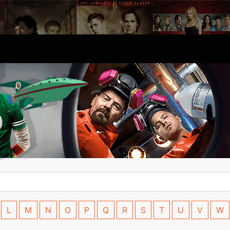
L
M
N
O
P
Q
R
S
T
U
V
W