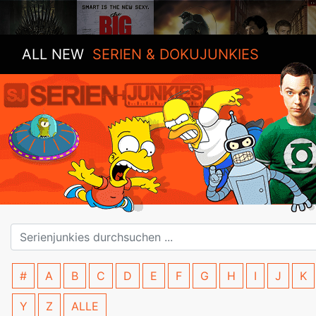
ALL NEW
SERIEN & DOKUJUNKIES
#
A
B
C
D
E
F
G
H
I
J
K
Y
Z
ALLE