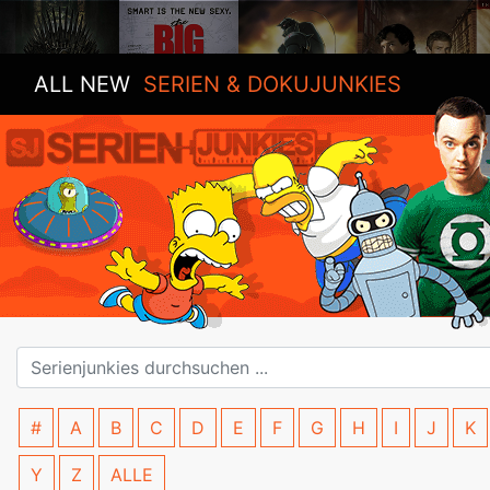
ALL NEW
SERIEN & DOKUJUNKIES
#
A
B
C
D
E
F
G
H
I
J
K
Y
Z
ALLE