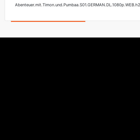
Abenteuer.mit.Timon.und.Pumbaa.S01.GERMAN.DL.1080p.WEB.h