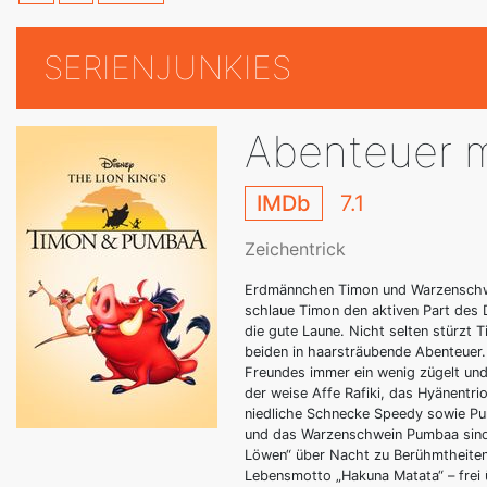
SERIENJUNKIES
Abenteuer 
IMDb
7.1
Zeichentrick
Erdmännchen Timon und Warzenschwe
schlaue Timon den aktiven Part des 
die gute Laune. Nicht selten stürzt 
beiden in haarsträubende Abenteuer
Freundes immer ein wenig zügelt und 
der weise Affe Rafiki, das Hyänentri
niedliche Schnecke Speedy sowie P
und das Warzenschwein Pumbaa sind 
Löwen“ über Nacht zu Berühmtheiten
Lebensmotto „Hakuna Matata“ – frei ü