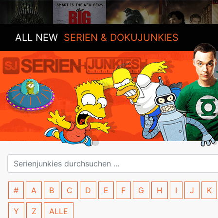
ALL NEW
SERIEN & DOKUJUNKIES
#
A
B
C
D
E
F
G
H
I
J
K
Y
Z
ALLE