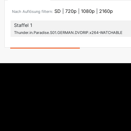
SD
|
720p
|
1080p
|
2160p
Nach Auflösung filtern:
Staffel 1
Thunder.in.Paradise.S01.GERMAN.DVDRIP.x264-WATCHABLE