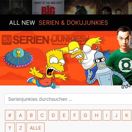
ALL NEW
SERIEN & DOKUJUNKIES
#
A
B
C
D
E
F
G
H
I
J
K
Y
Z
ALLE