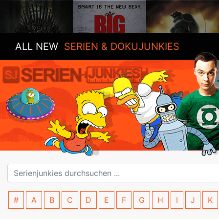
ALL NEW
SERIEN & DOKUJUNKIES
#
A
B
C
D
E
F
G
H
I
J
K