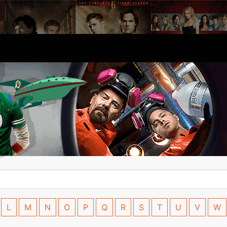
L
M
N
O
P
Q
R
S
T
U
V
W