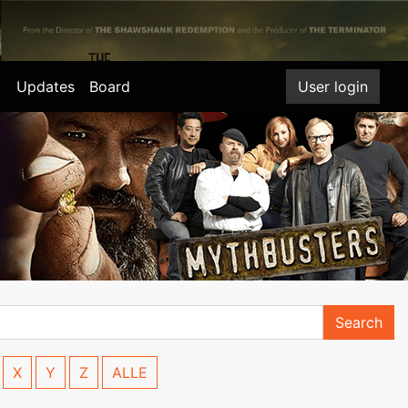
Updates
Board
User login
Search
X
Y
Z
ALLE