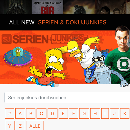
ALL NEW
SERIEN & DOKUJUNKIES
#
A
B
C
D
E
F
G
H
I
J
K
Y
Z
ALLE