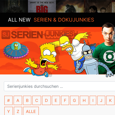
ALL NEW
SERIEN & DOKUJUNKIES
#
A
B
C
D
E
F
G
H
I
J
K
Y
Z
ALLE