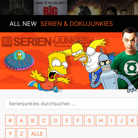
ALL NEW
SERIEN & DOKUJUNKIES
#
A
B
C
D
E
F
G
H
I
J
K
Y
Z
ALLE