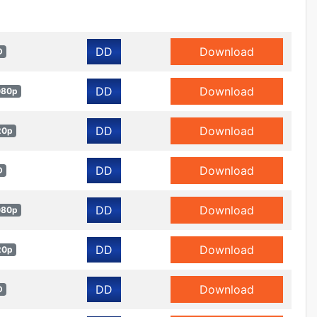
DD
Download
D
DD
Download
080p
DD
Download
20p
DD
Download
D
DD
Download
080p
DD
Download
20p
DD
Download
D