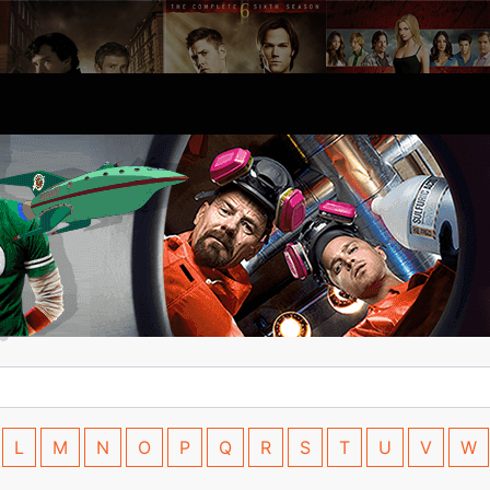
L
M
N
O
P
Q
R
S
T
U
V
W