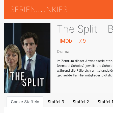
SERIENJUNKIES
The Split -
IMDb
7.9
Drama
Im Zentrum dieser Anwaltsserie steh
(Annabel Scholey) jeweils die Scheid
während die Fälle sich um „skandal
geglaubte Familienmitglieder plötzli
Ganze Staffeln
Staffel 3
Staffel 2
Staffel 