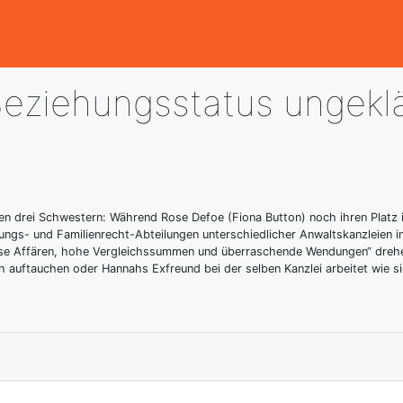
 Beziehungsstatus ungeklä
en drei Schwestern: Während Rose Defoe (Fiona Button) noch ihren Platz i
ungs- und Familienrecht-Abteilungen unterschiedlicher Anwaltskanzleien i
öse Affären, hohe Vergleichssummen und überraschende Wendungen“ drehe
ch auftauchen oder Hannahs Exfreund bei der selben Kanzlei arbeitet wie si
1