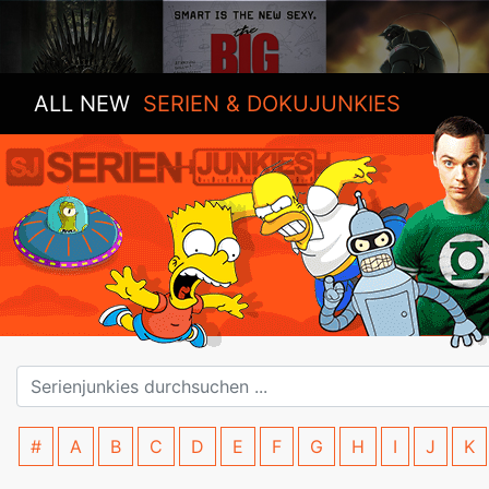
ALL NEW
SERIEN & DOKUJUNKIES
#
A
B
C
D
E
F
G
H
I
J
K