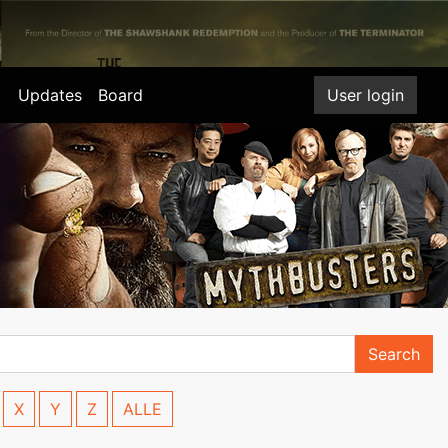
Updates
Board
User login
Search
X
Y
Z
ALLE