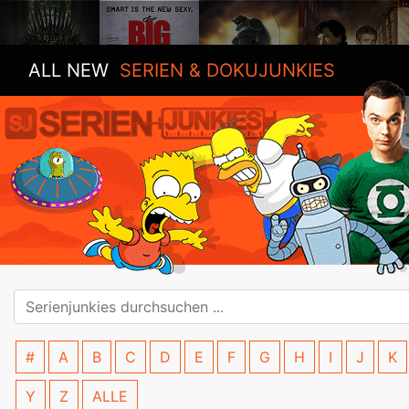
ALL NEW
SERIEN & DOKUJUNKIES
#
A
B
C
D
E
F
G
H
I
J
K
Y
Z
ALLE