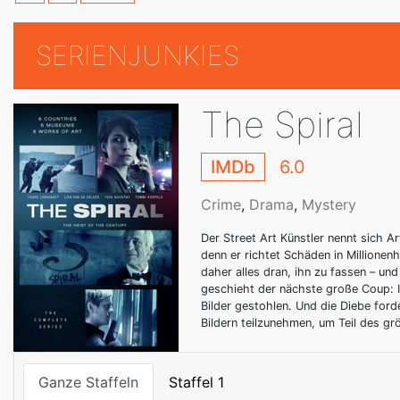
SERIENJUNKIES
The Spiral
IMDb
6.0
Crime
,
Drama
,
Mystery
Der Street Art Künstler nennt sich A
denn er richtet Schäden in Millionen
daher alles dran, ihn zu fassen – un
geschieht der nächste große Coup: I
Bilder gestohlen. Und die Diebe forde
Bildern teilzunehmen, um Teil des g
Ganze Staffeln
Staffel 1