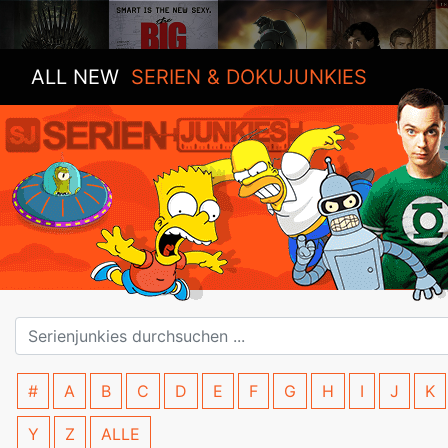
ALL NEW
SERIEN & DOKUJUNKIES
#
A
B
C
D
E
F
G
H
I
J
K
Y
Z
ALLE