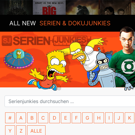
ALL NEW
SERIEN & DOKUJUNKIES
#
A
B
C
D
E
F
G
H
I
J
K
Y
Z
ALLE