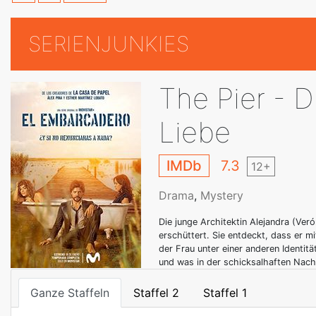
SERIENJUNKIES
The Pier - D
Liebe
IMDb
7.3
12+
Drama
,
Mystery
Die junge Architektin Alejandra (Ve
erschüttert. Sie entdeckt, dass er mi
der Frau unter einer anderen Identit
und was in der schicksalhaften Nach
Ganze Staffeln
Staffel 2
Staffel 1