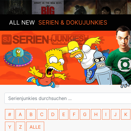
ALL NEW
SERIEN & DOKUJUNKIES
#
A
B
C
D
E
F
G
H
I
J
K
Y
Z
ALLE