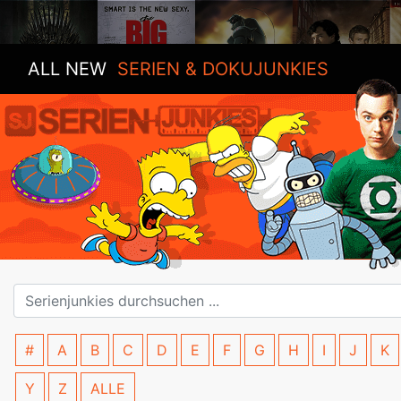
ALL NEW
SERIEN & DOKUJUNKIES
#
A
B
C
D
E
F
G
H
I
J
K
Y
Z
ALLE