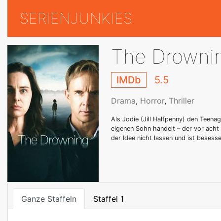
SERIENJUNKIES
The Drowni
IMDb
5.5
Drama
,
Horror
,
Thriller
Als Jodie (Jill Halfpenny) den Teena
eigenen Sohn handelt – der vor acht 
der Idee nicht lassen und ist besess
Ganze Staffeln
Staffel 1