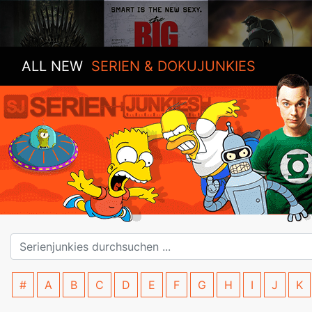
ALL NEW
SERIEN & DOKUJUNKIES
#
A
B
C
D
E
F
G
H
I
J
K