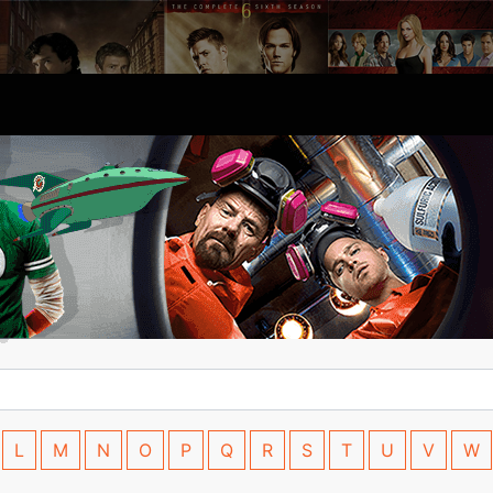
L
M
N
O
P
Q
R
S
T
U
V
W