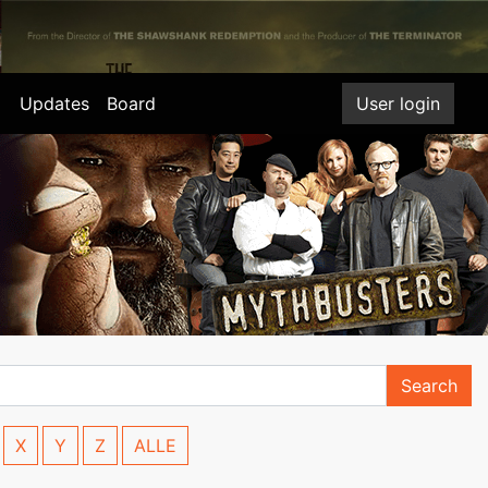
Updates
Board
User login
Search
X
Y
Z
ALLE