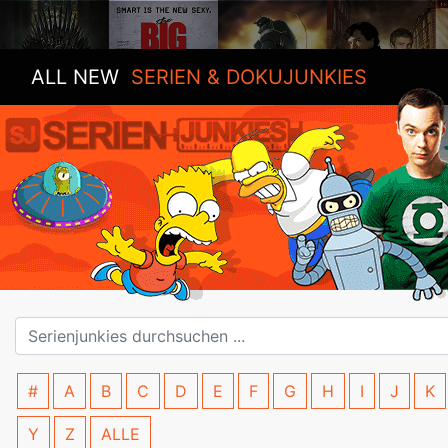
ALL NEW
SERIEN & DOKUJUNKIES
#
A
B
C
D
E
F
G
H
I
J
K
Y
Z
ALLE