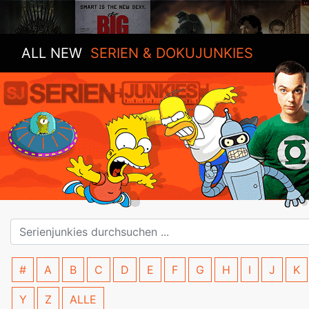
ALL NEW
SERIEN & DOKUJUNKIES
#
A
B
C
D
E
F
G
H
I
J
K
Y
Z
ALLE