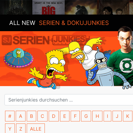
ALL NEW
SERIEN & DOKUJUNKIES
#
A
B
C
D
E
F
G
H
I
J
K
Y
Z
ALLE