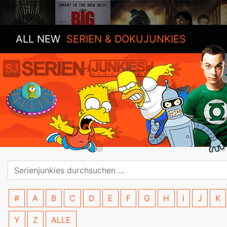
ALL NEW
SERIEN & DOKUJUNKIES
#
A
B
C
D
E
F
G
H
I
J
K
Y
Z
ALLE