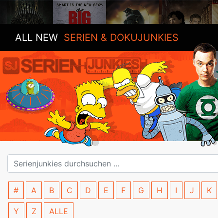
ALL NEW
SERIEN & DOKUJUNKIES
#
A
B
C
D
E
F
G
H
I
J
K
Y
Z
ALLE