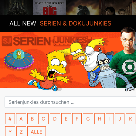
ALL NEW
SERIEN & DOKUJUNKIES
#
A
B
C
D
E
F
G
H
I
J
K
Y
Z
ALLE