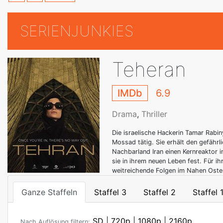
SERIENJUNKIES
Teheran
IMDb
6.9
Drama
,
Thriller
Die israelische Hackerin Tamar Rabin
Mossad tätig. Sie erhält den gefährli
Nachbarland Iran einen Kernreaktor in
sie in ihrem neuen Leben fest. Für ih
weitreichende Folgen im Nahen Osten
Ganze Staffeln
Staffel 3
Staffel 2
Staffel 
SD
|
720p
|
1080p
|
2160p
Nach Auflösung filtern: