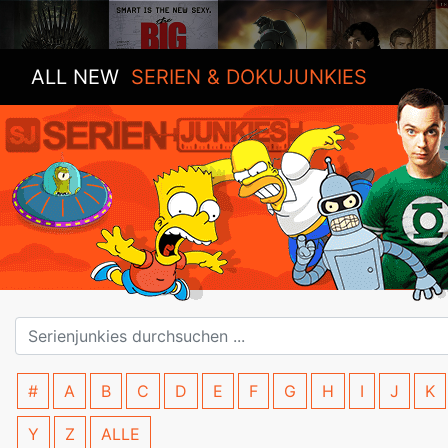
ALL NEW
SERIEN & DOKUJUNKIES
#
A
B
C
D
E
F
G
H
I
J
K
Y
Z
ALLE