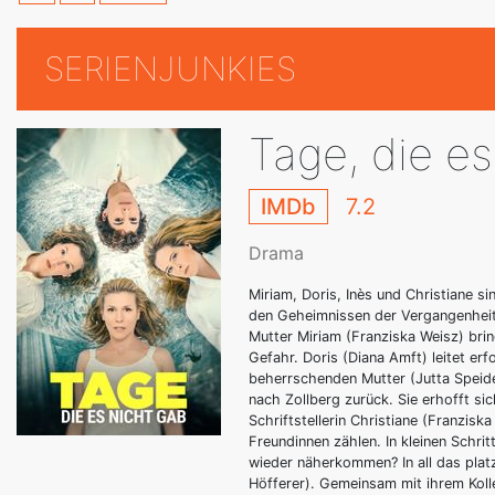
SERIENJUNKIES
Tage, die es
IMDb
7.2
Drama
Miriam, Doris, Inès und Christiane si
den Geheimnissen der Vergangenheit s
Mutter Miriam (Franziska Weisz) bri
Gefahr. Doris (Diana Amft) leitet erf
beherrschenden Mutter (Jutta Speidel
nach Zollberg zurück. Sie erhofft s
Schriftstellerin Christiane (Franziska
Freundinnen zählen. In kleinen Schri
wieder näherkommen? In all das plat
Höfferer). Gemeinsam mit ihrem Koll