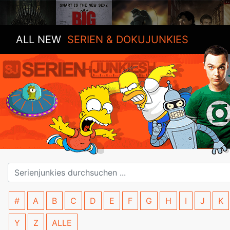
ALL NEW
SERIEN & DOKUJUNKIES
#
A
B
C
D
E
F
G
H
I
J
K
Y
Z
ALLE