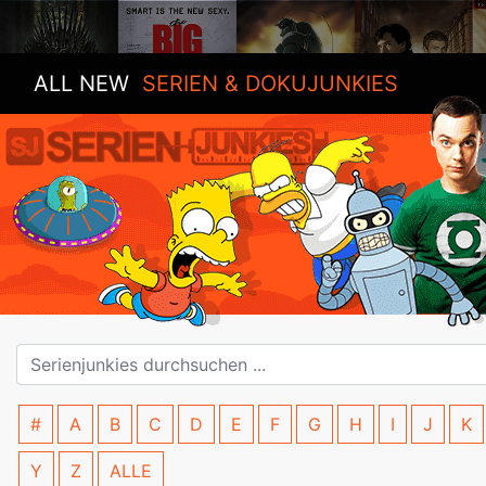
ALL NEW
SERIEN & DOKUJUNKIES
#
A
B
C
D
E
F
G
H
I
J
K
Y
Z
ALLE