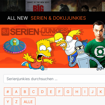
ALL NEW
SERIEN & DOKUJUNKIES
#
A
B
C
D
E
F
G
H
I
J
K
Y
Z
ALLE