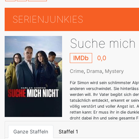
SERIENJUNKIES
Suche mich 
IMDb
0,0
Crime
,
Drama
,
Mystery
Für Simon wird sein schlimmster Alp
anderen verschwindet. Sie hinterlässt
werden will. Ihr Vater begibt sich de
tatsächlich entdeckt, erkennt er sein
völlig verstört und voller Angst ist. 
retten kann: Er muss ihr in die dunkl
droht dabei ihn und seine gesamte Fa
Ganze Staffeln
Staffel 1