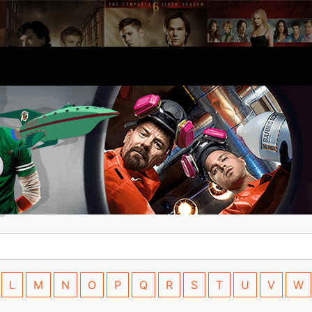
L
M
N
O
P
Q
R
S
T
U
V
W