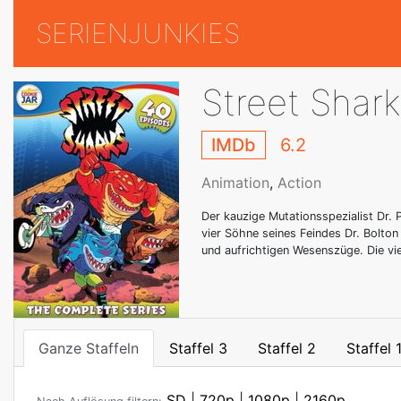
SERIENJUNKIES
Street Shar
IMDb
6.2
Animation
,
Action
Der kauzige Mutationsspezialist Dr. 
vier Söhne seines Feindes Dr. Bolto
und aufrichtigen Wesenszüge. Die vi
Ganze Staffeln
Staffel 3
Staffel 2
Staffel 
SD
|
720p
|
1080p
|
2160p