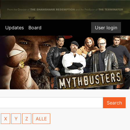
Updates
Board
User login
Search
X
Y
Z
ALLE