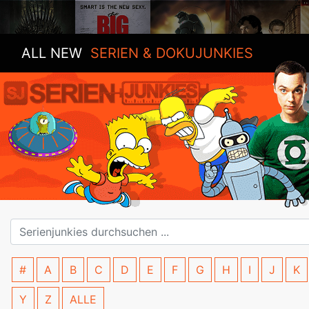
ALL NEW
SERIEN & DOKUJUNKIES
#
A
B
C
D
E
F
G
H
I
J
K
Y
Z
ALLE